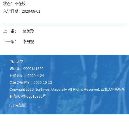
状态：不在校
入学日期：2020-09-01
上一条：
赵美玲
下一条：
李丹妮
西北大学
访问量：
0000141529
开通时间：
2020
-
4
-
24
最后更新时间：
2020
-
10
-
13
Copyright 2020 Northwest University. All Rights Reserved. 西北大学版权所
有 陕ICP备05010980号
电脑版