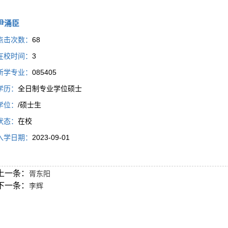
尹涌臣
点击次数：
68
在校时间：
3
所学专业：
085405
学历：
全日制专业学位硕士
学位：
/硕士生
状态：
在校
入学日期：
2023-09-01
上一条：
胥东阳
下一条：
李辉