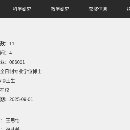
科学研究
教学研究
获奖信息
数：
111
间：
4
业：
086001
全日制专业学位博士
/博士生
在校
期：
2025-09-01
：
王思怡
：
张艺馨