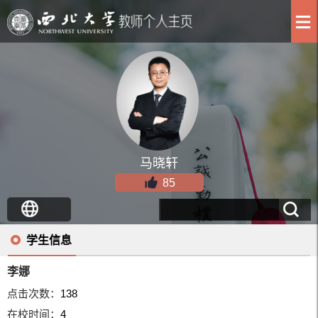
马晓轩
85
学生信息
李娜
点击次数：
138
在校时间：
4