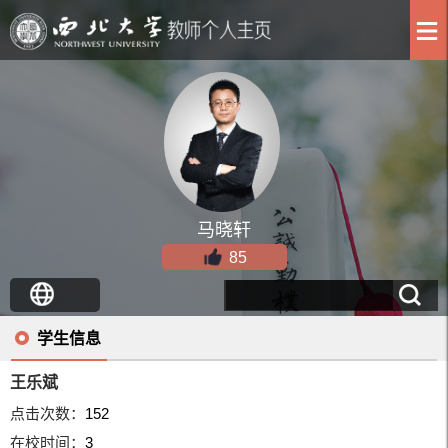
马晓轩
85
学生信息
王乐斌
点击次数：
152
在校时间：
3