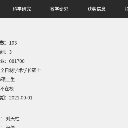
科学研究
教学研究
获奖信息
数：
193
间：
3
业：
081700
全日制学术学位硕士
/硕士生
不在校
期：
2021-09-01
：
刘天柱
：
张佳