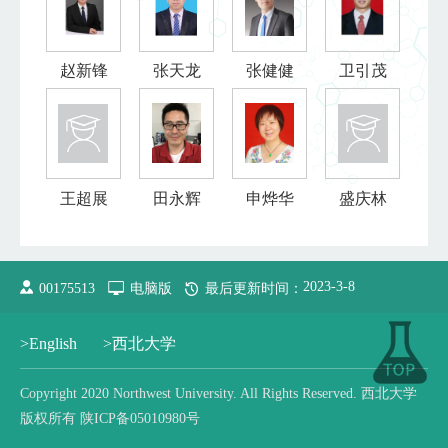
赵新锋
张天龙
张健健
卫引茂
王超展
田永辉
申烨华
盛庆林
2023
-
3
-
8
00175513
电脑版
最后更新时间：
>English
>西北大学
Copyright 2020 Northwest University. All Rights Reserved. 西北大学
版权所有 陕ICP备05010980号