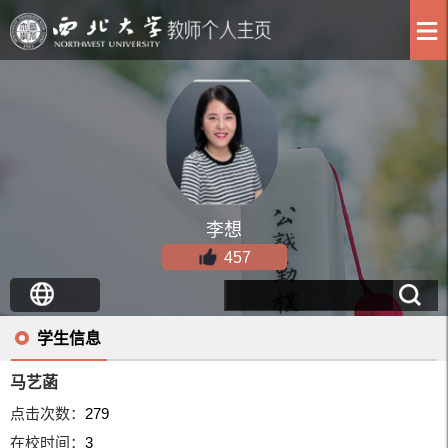
李想
457
学生信息
马艺菡
点击次数：
279
在校时间：
3