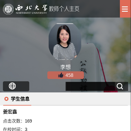
李想
458
学生信息
姜宏鑫
点击次数：
169
在校时间：
3