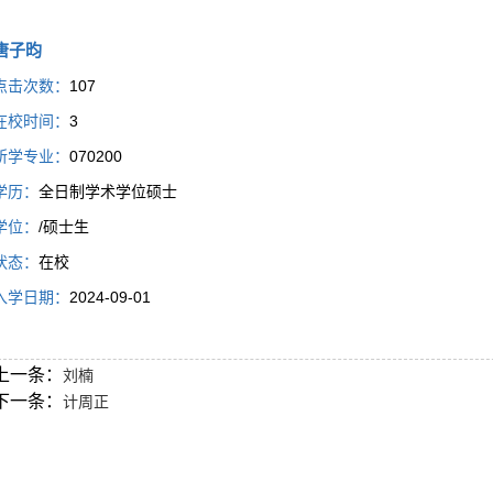
唐子昀
点击次数：
107
在校时间：
3
所学专业：
070200
学历：
全日制学术学位硕士
学位：
/硕士生
状态：
在校
入学日期：
2024-09-01
上一条：
刘楠
下一条：
计周正