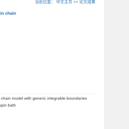
当前位置：
中文主页
>>
论文成果
in chain
n chain model with generic integrable boundaries
spin bath