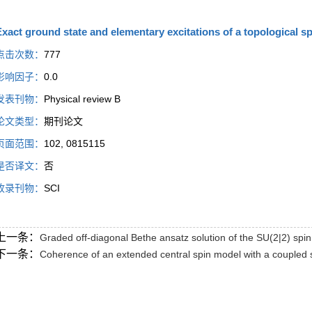
xact ground state and elementary excitations of a topological sp
点击次数：
777
影响因子：
0.0
发表刊物：
Physical review B
论文类型：
期刊论文
页面范围：
102, 0815115
是否译文：
否
收录刊物：
SCI
上一条：
Graded off-diagonal Bethe ansatz solution of the SU(2|2) spi
下一条：
Coherence of an extended central spin model with a coupled 