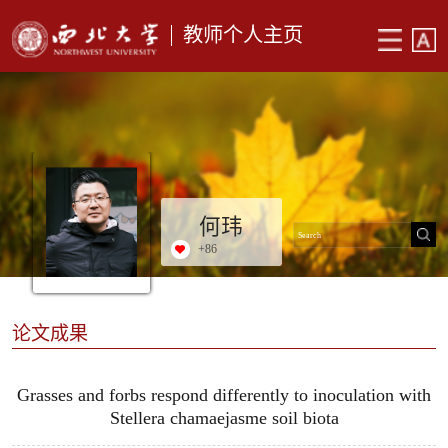
教师个人主页
何玮
+
86
论文成果
Grasses and forbs respond differently to inoculation with
Stellera chamaejasme soil biota