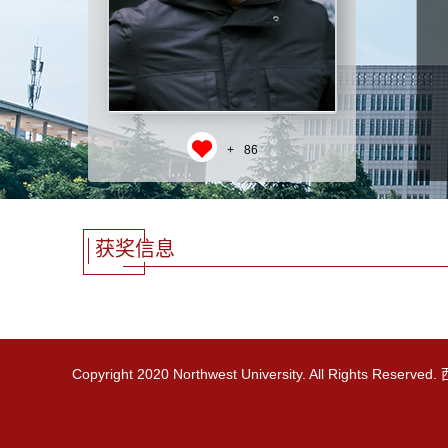
+
86
获奖信息
Copyright 2020 Northwest University. All Rights R