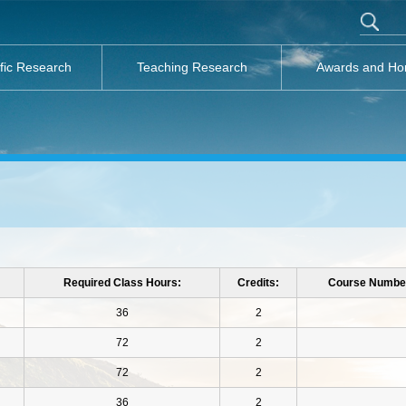
ific Research
Teaching Research
Awards and Ho
Required Class Hours:
Credits:
Course Numbe
36
2
72
2
72
2
36
2