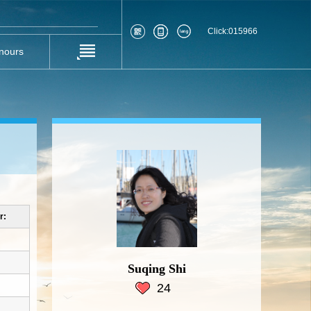
Click:
015966
nours
r:
Suqing Shi
24