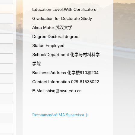
Education Level:With Certificate of
Graduation for Doctorate Study
Alma Mater:武汉大学
Degree:Doctoral degree
Status:Employed
School/Department:化学与材料科学
学院
Business Address:化学楼910和204
Contact Information:029-81535022
E-Mail:
shisq@nwu.edu.cn
Recommended MA Supervisor 》