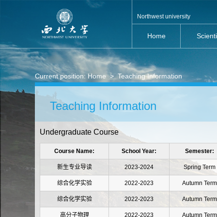
Northwest university
Home
Scient
Current position:
Home
>
Teaching Information
Teaching Information
Undergraduate Course
Course Name:
School Year:
Semester:
新生专业导读
2023-2024
Spring Term
综合化学实验
2022-2023
Autumn Term
综合化学实验
2022-2023
Autumn Term
高分子物理
2022-2023
Autumn Term