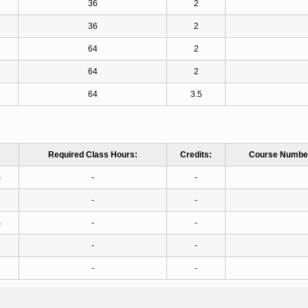
36
2
36
2
64
2
64
2
64
3.5
Required Class Hours:
Credits:
Course Numbe
m
-
-
-
-
m
-
-
-
-
-
-