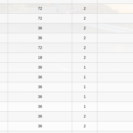
72
2
72
2
36
2
36
2
72
2
18
2
36
1
36
1
36
1
36
1
36
1
36
2
36
2