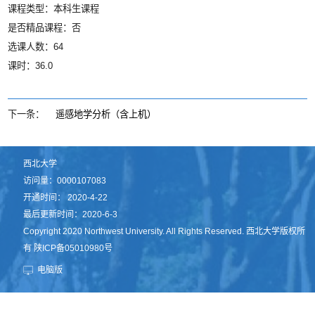
课程类型：本科生课程
是否精品课程：否
选课人数：64
课时：36.0
下一条：
遥感地学分析（含上机）
西北大学
访问量：
0000107083
开通时间：
2020
-
4
-
22
最后更新时间：
2020
-
6
-
3
Copyright 2020 Northwest University. All Rights Reserved. 西北大学版权所
有 陕ICP备05010980号
电脑版