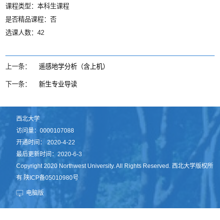
课程类型：本科生课程
是否精品课程：否
选课人数：42
上一条：
遥感地学分析（含上机）
下一条：
新生专业导读
西北大学
访问量：
0000107088
开通时间：
2020
-
4
-
22
最后更新时间：
2020
-
6
-
3
Copyright 2020 Northwest University. All Rights Reserved. 西北大学版权所
有 陕ICP备05010980号
电脑版