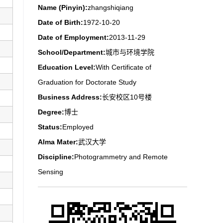
Name (Pinyin):
zhangshiqiang
Date of Birth:
1972-10-20
Date of Employment:
2013-11-29
School/Department:
城市与环境学院
Education Level:
With Certificate of
Graduation for Doctorate Study
Business Address:
长安校区10号楼
Degree:
博士
Status:
Employed
Alma Mater:
武汉大学
Discipline:
Photogrammetry and Remote
Sensing