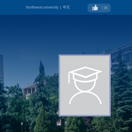
Northwest university
|
中文
35