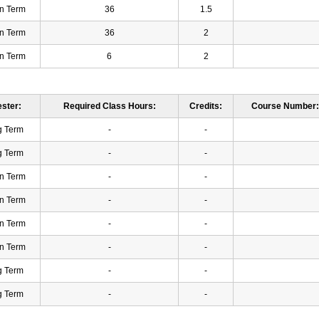
n Term
36
1.5
n Term
36
2
n Term
6
2
ster:
Required Class Hours:
Credits:
Course Number:
g Term
-
-
g Term
-
-
n Term
-
-
n Term
-
-
n Term
-
-
n Term
-
-
g Term
-
-
g Term
-
-