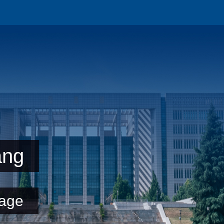
ang
age