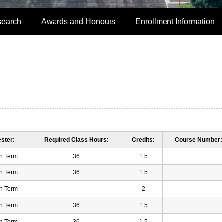
search
Awards and Honours
Enrollment Information
ster:
Required Class Hours:
Credits:
Course Number:
n Term
36
1.5
n Term
36
1.5
n Term
-
2
n Term
36
1.5
n Term
36
1.5