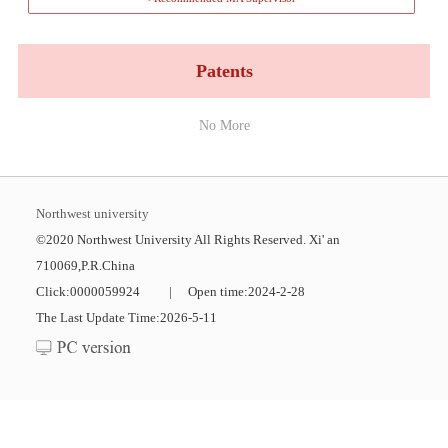
Patents
No More
Northwest university
©2020 Northwest University All Rights Reserved. Xi' an
710069,P.R.China
Click:
0000059924
|
Open time:
2024
-
2
-
28
The Last Update Time:
2026
-
5
-
11