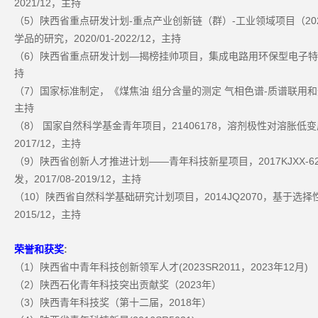
2021/12
，主持
5
-
-
20
（
）陕西省重点研发计划
重点产业创新链（群）
工业领域项目（
2020/01-2022/12
学品的研究，
，主持
6
—
（
）陕西省重点研发计划
揭榜挂帅项目，集成电路用环保型电子特
持
7
-
（
）国家标准制定，《煤焦油
组分含量的测定
气相色谱
质谱联用和
主持
8
21406178
（
）
国家自然科学基金青年项目，
，溶剂极性对溶胀低变
2017/12
，主持
9
——
2017KJXX-6
（
）陕西省创新人才推进计划
青年科技新星项目，
2017/08-2019/12
发，
，主持
10
2014JQ2070
（
）陕西省自然科学基础研究计划项目，
，基于选择
2015/12
，主持
:
荣誉和获奖
1
(2023SR2011
2023
12
)
（
）陕西省中青年科技创新领军人才
，
年
月
2
2023
（
）陕西石化青年科技突出贡献奖（
年）
3
2018
（
）陕西青年科技奖（第十二届，
年）