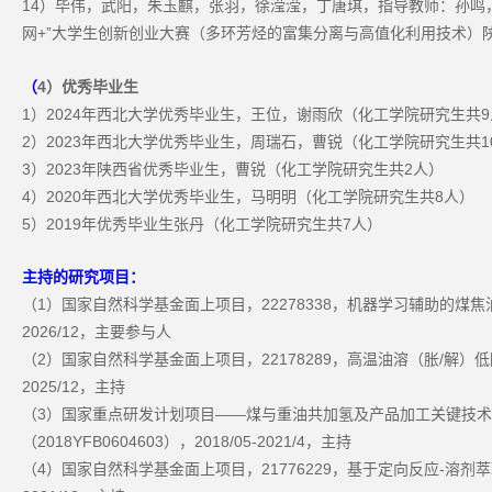
14
）毕伟，武阳，朱玉麒，张羽，徐滢滢，丁唐琪，指导教师：孙鸣
+”
网
大学生创新创业大赛（多环芳烃的富集分离与高值化利用技术）
4
）优秀毕业生
（
1
2024
9
）
年西北大学优秀毕业生，王位，谢雨欣（化工学院研究生共
2
2023
1
）
年西北大学优秀毕业生，周瑞石，曹锐（化工学院研究生共
3
2023
2
）
年陕西省优秀毕业生，曹锐（化工学院研究生共
人）
4
2020
8
）
年西北大学优秀毕业生，马明明（化工学院研究生共
人）
5
2019
7
）
年优秀毕业生张丹（化工学院研究生共
人）
主持的研究项目：
1
22278338
（
）国家自然科学基金面上项目，
，机器学习辅助的煤焦
2026/12
，主要参与人
2
22178289
/
（
）国家自然科学基金面上项目，
，高温油溶（胀
解）低
2025/12
，主持
3
——
（
）国家重点研发计划项目
煤与重油共加氢及产品加工关键技术
2018YFB0604603
2018/05-2021/4
（
），
，主持
4
21776229
-
（
）国家自然科学基金面上项目，
，基于定向反应
溶剂萃