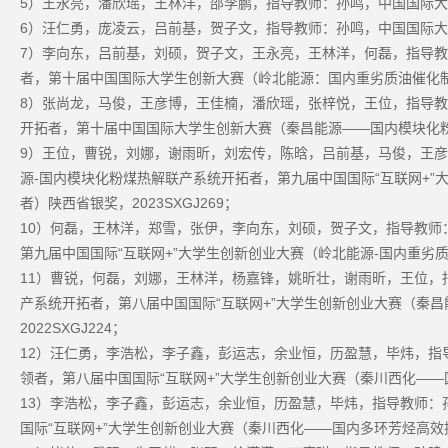
5
）王永亮，潘欣瑶，王林洋，邵李鹏，指导教师：孙鸣，中国国际大
6
）汪仁勇，庞凌云，吕前基，贺子文，指导教师：孙鸣，中国国际大
7
）李向东，吕前基，刘硕，贺子文，王永亮，王林洋，何磊，指导教
者，第十届中国国际大学生创新大赛（岭北能源：国内重劣质油催化
8
）张尚龙，马俊，王彦博，王佳楠，潘欣瑶，张梓悦，王位，指导教
——
开拓者，第十届中国国际大学生创新大赛（秦昌能源
国内模块化
9
）王位，曹锐，刘娜，谢雨昕，刘宏传，陈晗，吕前基，马俊，王彦
-
“
+”
源
国内模块化粉煤热解联产系统开拓者，第九届中国国际
互联网
2023SXGJ269
者）陕西省银奖，
；
10
）何磊，王林洋，郑雪，张伊，李向东，刘硕，贺子文，指导教师
“
+”
-
第九届中国国际
互联网
大学生创新创业大赛（岭北能源
国内重劣
11
）曹锐，何磊，刘娜，王林洋，杨嘉锋，姚昕壮，谢雨昕，王位，
“
+”
产系统开拓者，第八届中国国际
互联网
大学生创新创业大赛（秦昌
2022SXGJ224
；
12
）汪仁勇，李浩松，李子鑫，彭运志，余业恒，历盈慧，毕炜，指
“
+”
——
领者，第八届中国国际
互联网
大学生创新创业大赛（秦川西化
13
）李浩松，李子鑫，彭运志，余业恒，历盈慧，毕炜，指导教师：
“
+”
——
国际
互联网
大学生创新创业大赛（秦川西化
国内多环芳烃高效