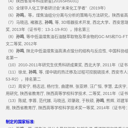
4
(2016SR5031)
（
）陕西省青年科技新星
5
“
”
2019
（
）全球华人化工学者研讨会
未来化工学者
（
年）
6
（
）
孙鸣
，等，煤焦油组分分离与分析的策略与方法研究，陕西省高
7
,
,
,
, 3D
,
（
）马晓迅
褚雅志
孙鸣
等
塔器技术开发
西北大学、西安思
, 2013
13-1-19-R3
奖
年（证书号：
），排名第三
8
,
GC-MS
TG-FT
（
）
孙鸣
等中低温煤焦油石油醚萃取物及萃余物的
和
, 2012
文二等奖
年
9
,
,
（
）
孙鸣
陕北中低温煤焦油高沸点馏分的结构与反应性
中国科协
名第一
10
2010-2011
,
, 2011
（
）
年研究生优秀科研成果奖
西北大学
年（证书
11
,
,
,
,
（
）徐龙
孙鸣
等
煤中硫的热迁移及过程可控脱硫技术
西安市人
53-R2
），排名第二
12
,
,
,
,
,
,
,
（
）周安宁
杨志远
杨付生
曲建林
张亚婷
汪广恒
李慧
孟庆宇
,
,
,
, 2011
用研究
陕西省教育厅
陕西高等学校科学技术
二等奖
年（证书
13
,
,
,
,
,
,
,
,
（
）陈斌
李蓉
范代娣
马晓迅
邓肇政
于秋硕
孙鸣
熊辉
邓建
,
,
, 2014
用
陕西省教育厅
陕西高等学校科学技术奖一等奖
年（证书号
:
制定的国家标准