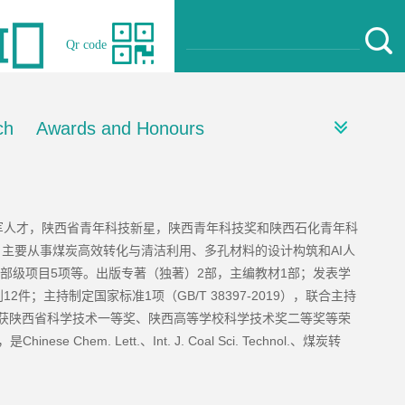
Qr code
ch
Awards and Honours
人才，陕西省青年科技新星，陕西青年科技奖和陕西石化青年科
AI
。主要从事煤炭高效转化与清洁利用、多孔材料的设计构筑和
人
5
2
1
部级项目
项等。出版专著（独著）
部，主编教材
部；发表学
12
1
GB/T 38397-2019
利
件；主持制定国家标准
项（
），联合主持
获陕西省科学技术一等奖、陕西高等学校科学技术奖二等奖等荣
Chinese Chem. Lett.
Int. J. Coal Sci. Technol.
，是
、
、煤炭转