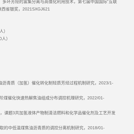
“
，多环芳烃的富集分离与高值化利用技术，第七届中国国际
互联
2021SXGJ621
陕西省银奖，
人）
0
人）
2023/1-
油沥青质（加氢）催化转化制轻质芳烃过程机制研究，
2022/01-
阶煤催化快速热解焦油组成分布调控机理研究，
3
，课题
共加氢液体产物制清洁燃料和化学品催化剂及工艺开发
2018/01-
取的中低温煤焦油沥青质的调控分离机制研究，