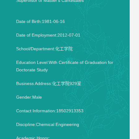
Supervisor of Master's Candidates
Date of Birth:1981-06-16
Date of Employment:2012-07-01
School/Department:化工学院
Education Level:With Certificate of Graduation for
Doctorate Study
Business Address:化工学院929室
Gender:Male
Contact Information:18502913353
Discipline:Chemical Engineering
Academic Honor: