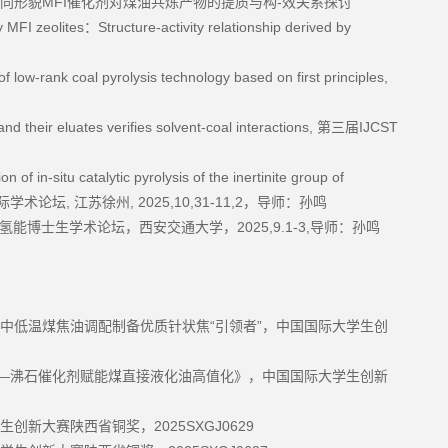
MFI
-
同形貌
催化剂对煤油共炼产物的提质与构
效关系探讨
y MFI zeolites
Structure-activity relationship derived by
：
f low-rank coal pyrolysis technology based on first principles,
d their eluates verifies solvent-coal interactions,
IJCST
第三届
of in-situ catalytic pyrolysis of the inertinite group of
,
, 2025,10,31-11,2
际学术论坛
江苏徐州
，导师：孙鸣
2025,9.1-3,
氢能博士生学术论坛，西安交通大学，
导师：孙鸣
“
”
中低温煤焦油调配制备优质针状焦
引领者
，中国国际大学生创
—
沸石催化剂赋能煤直接液化油高值化》，中国国际大学生创新
2025SXGJ0629
生创新大赛陕西省铜奖，