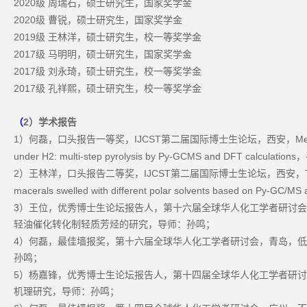
2020
级
周瑞石，硕士研究生，国家奖学金
2020
级
曹锐，硕士研究生，国家奖学金
2019
级
王林洋，硕士研究生，校一等奖学金
2017
级
马明明，硕士研究生，国家奖学金
2017
级
刘永琦，硕士研究生，校一等奖学金
2017
级
孔祥熙，硕士研究生，校一等奖学金
2
）学术报告
（
1
IJCST
Me
）何磊，口头报告一等奖，
第二届国际博士生论坛，西安，
under H2: multi-step pyrolysis by Py-GCMS and DFT calculations
，
2
IJCST
）王林洋，口头报告二等奖，
第二届国际博士生论坛，西安，
macerals swelled with different polar solvents based on Py-GC/MS
3
）王位，优秀博士生论坛报告人，第十六届全球华人化工学者研讨会
轻油催化转化制轻质芳烃的研究，导师：孙鸣；
4
）何磊，最佳墙报奖，第十六届全球华人化工学者研讨会，青岛，低
孙鸣；
5
）杨嘉锋，优秀博士生论坛报告人，第十四届全球华人化工学者研讨
机理研究，导师：孙鸣；