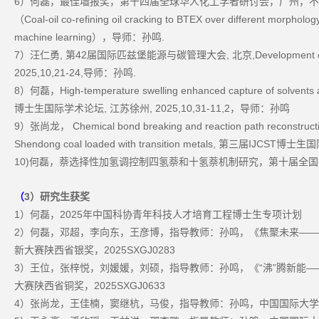
6
）何磊，最佳墙报奖，第十四届全球华人化工学者研讨会，广州，不
Coal-oil co-refining oil cracking to BTEX over different morpholog
（
machine learning
.
），导师：孙鸣
7
,
42
,
,Development o
）汪仁勇
第
届国际匹兹堡能源与碳管理大会
北京
2025,10,21-24,
.
导师：孙鸣
8
High-temperature swelling enhanced capture of solvents an
）何磊，
,
, 2025,10,31-11,2
博士生国际学术论坛
江苏徐州
，导师：孙鸣
9
Chemical bond breaking and reaction path reconstruction 
）张尚龙，
Shendong coal loaded with transition metals,
第三届
IJCST
博士生国
10)
何磊，萘选择性加氢调控制四氢萘和十氢萘机制研究，第十届全国
3
）研究生获奖
（
1
2025
）何磊，
年中国科协青年科技人才培育工程博士生专项计划
2
——
）何磊，邓超，李向东，王彦博，指导教师：孙鸣，《焦聚未来
2025SXGJ0283
新大赛陕西省银奖，
3
“
”
—
）王位，张梓悦，刘媛媛，刘硕，指导教师：孙鸣，《
沸
腾新能
2025SXGJ0633
大赛陕西省铜奖，
4
）张尚龙，王佳楠，窦继杭，马俊，指导教师：孙鸣，中国国际大学