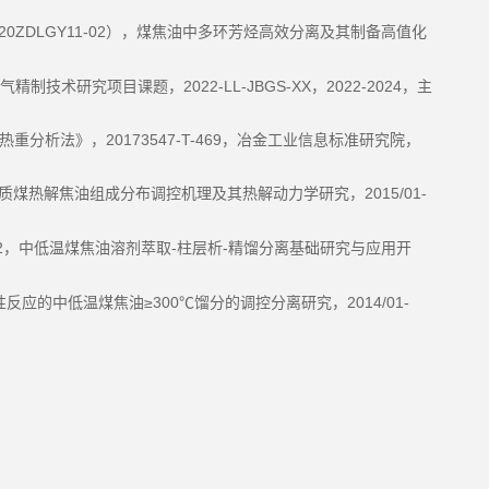
20ZDLGY11-02
），煤焦油中多环芳烃高效分离及其制备高值化
2022-LL-JBGS-XX
2022-2024
气精制技术研究项目课题，
，
，主
20173547-T-469
热重分析法》，
，冶金工业信息标准研究院，
2015/01-
质煤热解焦油组成分布调控机理及其热解动力学研究，
2
-
-
，中低温煤焦油溶剂萃取
柱层析
精馏分离基础研究与应用开
≥300℃
2014/01-
性反应的中低温煤焦油
馏分的调控分离研究，