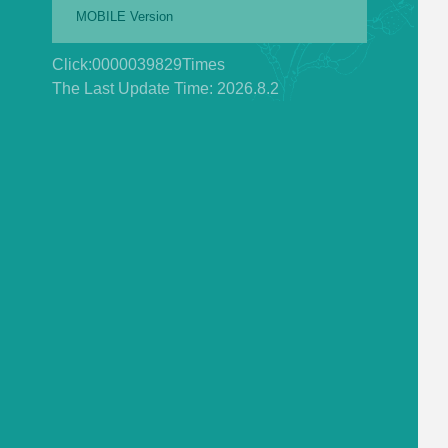
MOBILE Version
Click:
0000039829
Times
The Last Update Time:
2026
.
8
.
2