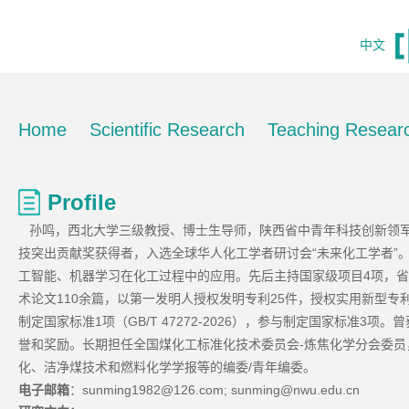
中文
Home
Scientific Research
Teaching Resear
Profile
孙鸣，西北大学三级教授、博士生导师，陕西省中青年科技创新领军
“
”
技突出贡献奖获得者，入选全球华人化工学者研讨会
未来化工学者
4
工智能、机器学习在化工过程中的应用。先后主持国家级项目
项，省
110
25
术论文
余篇，以第一发明人授权发明专利
件，授权实用新型专
1
GB/T 47272-2026
3
制定国家标准
项（
），参与制定国家标准
项。曾
-
誉和奖励。长期担任全国煤化工标准化技术委员会
炼焦化学分会委员
/
化、洁净煤技术和燃料化学学报等的编委
青年编委。
sunming1982@126.com; sunming@nwu.edu.cn
电子邮箱
：