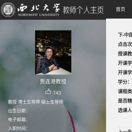
首页
下-中
点击次
授课教
开课学
开课学
贾连港教授
学分：
课程类
743
是否精
教授 博士生导师 硕士生导师
选课人
出生日期：
电子邮箱：
入职时间：
上一条