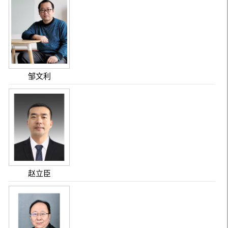
邹文利
赵立臣