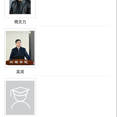
杨文力
吴滨