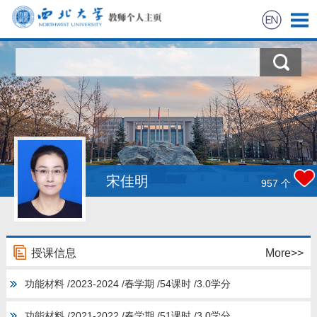
首页
科学研究
课程教学
成员信息
宋佳明
957
个
活动相册
招生信息
授课信息
More>>
功能材料 /2023-2024 /春学期 /54课时 /3.0学分
相关链接
功能材料 /2021-2022 /春学期 /51课时 /3.0学分