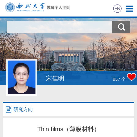
首页
科学研究
课程教学
成员信息
宋佳明
957
个
活动相册
招生信息
研究方向
相关链接
Thin films（薄膜材料）