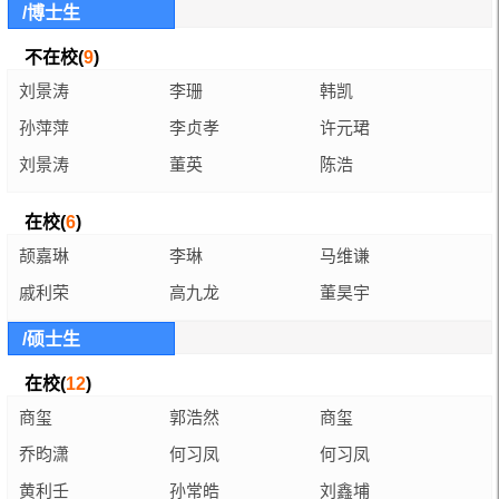
/博士生
不在校(
9
)
刘景涛
李珊
韩凯
孙萍萍
李贞孝
许元珺
刘景涛
董英
陈浩
在校(
6
)
颉嘉琳
李琳
马维谦
戚利荣
高九龙
董昊宇
/硕士生
在校(
12
)
商玺
郭浩然
商玺
乔昀潇
何习凤
何习凤
黄利壬
孙常皓
刘鑫埔