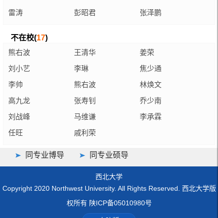
雷涛
彭昭君
张泽鹏
不在校(
17
)
熊右波
王清华
姜荣
刘小艺
李琳
焦少通
李帅
熊右波
林焕文
高九龙
张寿钊
乔少南
刘战峰
马维谦
李承霖
任旺
戚利荣
同专业博导
同专业硕导
西北大学
Copyright 2020 Northwest University. All Rights Reserved. 西北大学版
权所有 陕ICP备05010980号