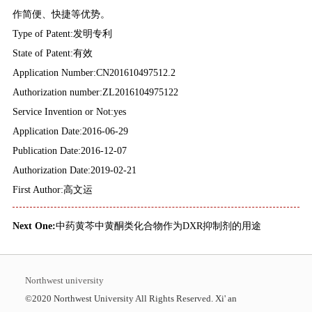
作简便、快捷等优势。
Type of Patent:发明专利
State of Patent:有效
Application Number:CN201610497512.2
Authorization number:ZL2016104975122
Service Invention or Not:yes
Application Date:2016-06-29
Publication Date:2016-12-07
Authorization Date:2019-02-21
First Author:高文运
Next One:
中药黄芩中黄酮类化合物作为DXR抑制剂的用途
Northwest university
©2020 Northwest University All Rights Reserved. Xi' an