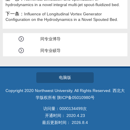
hydrodynamics in a novel integral multi-jet spout-fluidized bed.
下一条：
Influence of Longitudinal Vortex Generator
Configuration on the Hydrodynamics in a Novel Spouted Bed.
同专业博导
同专业硕导
电脑版
Copyright 2020 Northwest University. All Rights Reserved. 西北大
学版权所有 陕ICP备05010980号
访问量：
0000134499
次
开通时间：
2020
.
4
.
23
最后更新时间：
2026
.
8
.
4