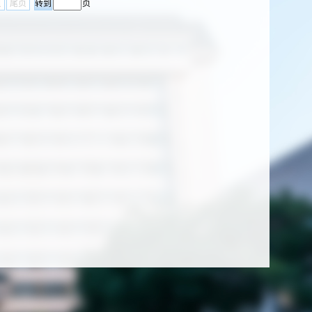
页
尾页
页