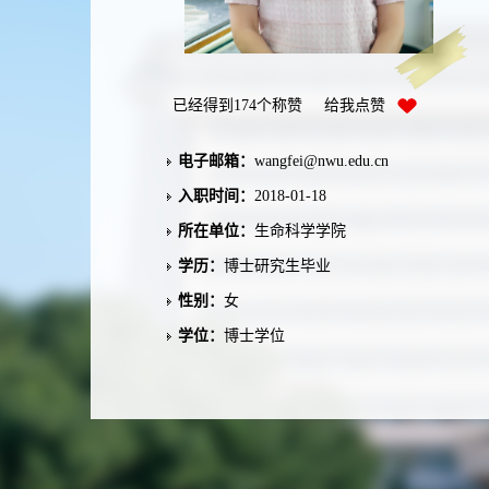
已经得到
174
个称赞 给我点赞
电子邮箱：
wangfei@nwu.edu.cn
入职时间：
2018-01-18
所在单位：
生命科学学院
学历：
博士研究生毕业
性别：
女
学位：
博士学位
职称：
副教授
在职信息：
在职
毕业院校：
慕尼黑大学
学科：
细胞生物学