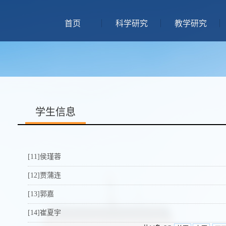
首页
科学研究
教学研究
学生信息
[11]侯瑾蓉
[12]贾蒲连
[13]郭嘉
[14]崔夏宇