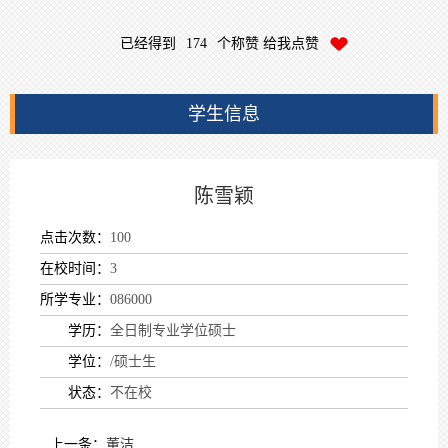
已经得到
174
个称赞 给我点赞
学生信息
陈雪颖
点击次数：
100
在校时间：
3
所学专业：
086000
学历：
全日制专业学位硕士
学位：
/硕士生
状态：
不在校
上一条：
董洁