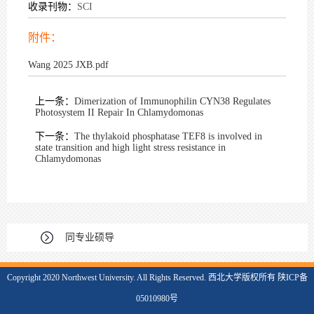
收录刊物：
SCI
附件：
Wang 2025 JXB.pdf
上一条：
Dimerization of Immunophilin CYN38 Regulates
Photosystem II Repair In Chlamydomonas
下一条：
The thylakoid phosphatase TEF8 is involved in
state transition and high light stress resistance in
Chlamydomonas
同专业硕导
Copyright 2020 Northwest University. All Rights Reserved. 西北大学版权所有 陕ICP备
05010980号