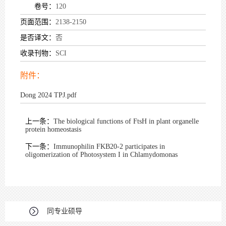
卷号：
120
页面范围：
2138-2150
是否译文：
否
收录刊物：
SCI
附件：
Dong 2024 TPJ.pdf
上一条：
The biological functions of FtsH in plant organelle
protein homeostasis
下一条：
Immunophilin FKB20-2 participates in
oligomerization of Photosystem I in Chlamydomonas
同专业硕导