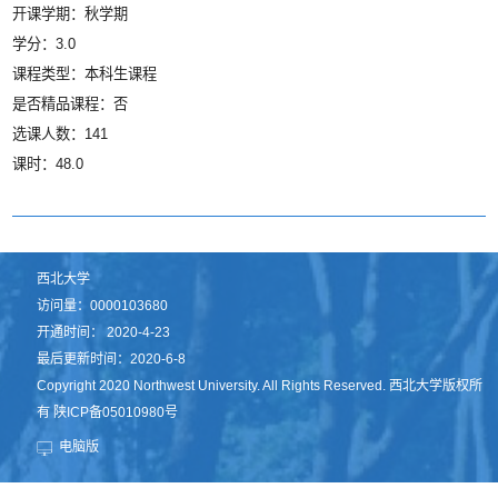
开课学期：秋学期
学分：3.0
课程类型：本科生课程
是否精品课程：否
选课人数：141
课时：48.0
西北大学
访问量：
0000103680
开通时间：
2020
-
4
-
23
最后更新时间：
2020
-
6
-
8
Copyright 2020 Northwest University. All Rights Reserved. 西北大学版权所
有 陕ICP备05010980号
电脑版