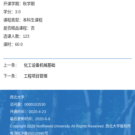
开课学期：秋学期
学分：3.0
课程类型：本科生课程
是否精品课程：否
选课人数：123
课时：60.0
上一条：
化工设备机械基础
下一条：
工程项目管理
西北大学
访问量：
0000103530
开通时间：
2020
-
4
-
23
最后更新时间：
2020
-
6
-
8
Copyright 2020 Northwest University. All Rights Reserved. 西北大学版权所
有 陕ICP备05010980号