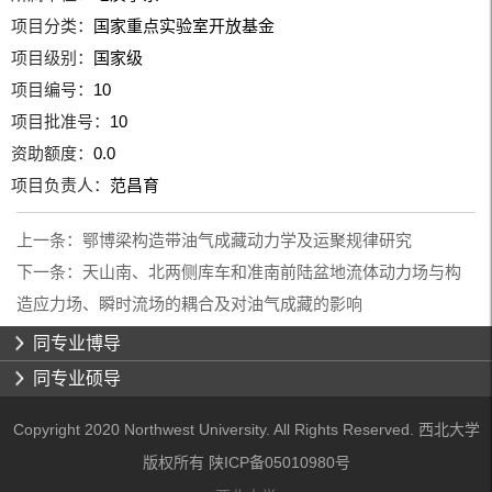
项目分类：
国家重点实验室开放基金
项目级别：
国家级
项目编号：
10
项目批准号：
10
资助额度：
0.0
项目负责人：
范昌育
上一条：
鄂博梁构造带油气成藏动力学及运聚规律研究
下一条：
天山南、北两侧库车和准南前陆盆地流体动力场与构
造应力场、瞬时流场的耦合及对油气成藏的影响
同专业博导
同专业硕导
Copyright 2020 Northwest University. All Rights Reserved. 西北大学
版权所有 陕ICP备05010980号