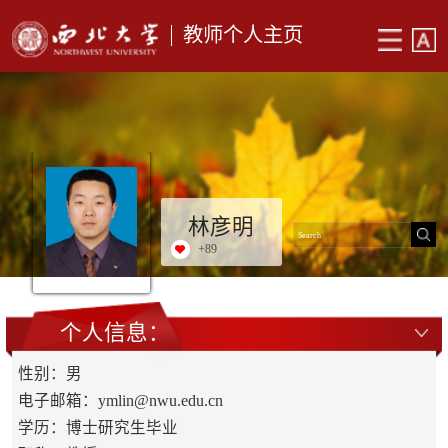
教师个人主页
林彦明
+
89
个人信息：
性别：男
电子邮箱：
ymlin@nwu.edu.cn
学历：博士研究生毕业