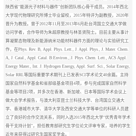
陕西省“能源光子材料与器件”创新团队核心骨干成员。2014年西北
大学现代物理研究所博士毕业留校，2015年特评为副教授，2020年
晋升为教授。曾于2012年11月至2013年6月赴台湾国立交通大学做
访问学者，合作导师为朱超原教授与林圣贤院士。目前主要从事计
算凝聚态物理及新能源纳米功能材料器件方面的理论与实验研究工
作，在
Phys. Rev. B
,
Appl. Phys. Lett.
,
J. Appl. Phys.
,
J. Mater. Chem.
A
,
J. Catal.
,
Appl. Catal. B:Environ.
,
J. Phys. Chem. Lett.
,
A
CS Appl.
Energy Mater.
,
Int. J. Hydrogen
Energ
y
,
Appl. Surf. Sci.
,
Solar Energy
,
Solar RRL
等国际重要学术期刊上已发表SCI学术论文40余篇。主持
国家自然科学基金和省部级基金项目4项，参与完成国家自然科学
基金等项目2项，并多次在香港、新加坡、日本等国际学术会议上
做大会学术报告，与澳大利亚昆士兰科技大学、台湾国立交通大
学、香港城市大学、清华大学及西安交通大学等单位的科研人员建
立了良好的合作交流关系，同时入选2015年西北大学“优秀青年学术
骨干支持计划”，担任教育部研究生学位论文评审专家，培养的学生
近年来获得过研究生国家奖学金。