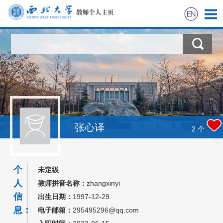
首页
科学研究
教学研究
获奖信息
张心译
2
个
招生信息
个
未定级
学生信息
人
教师拼音名称：
zhangxinyi
信
出生日期：
1997-12-29
我的相册
息：
电子邮箱：
295495296@qq.com