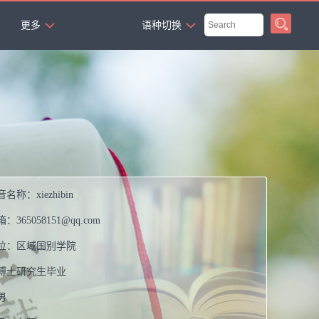
`
更多
语种切换
音名称：
xiezhibin
箱：
365058151@qq.com
位：
区域国别学院
博士研究生毕业
男