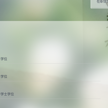
在职信
主要任
所兼职
其他任
毕业院
硕士生
士学位
士学位
学学士学位