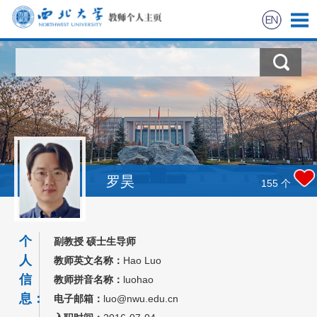
首页
科学研究
教学研究
罗昊
155
个
个
副教授 硕士生导师
人
教师英文名称：
Hao Luo
信
教师拼音名称：
luohao
息：
电子邮箱：
luo@nwu.edu.cn