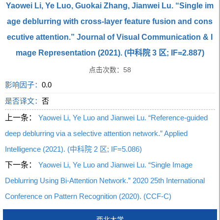
Yaowei Li, Ye Luo, Guokai Zhang, Jianwei Lu. “Single im
age deblurring with cross-layer feature fusion and cons
ecutive attention.” Journal of Visual Communication & I
mage Representation (2021). (中科院 3 区; IF=2.887)
点击次数：
58
影响因子：
0.0
是否译文：
否
上一条：
Yaowei Li, Ye Luo and Jianwei Lu. “Reference-guided
deep deblurring via a selective attention network.” Applied
Intelligence (2021). (中科院 2 区; IF=5.086)
下一条：
Yaowei Li, Ye Luo and Jianwei Lu. “Single Image
Deblurring Using Bi-Attention Network.” 2020 25th International
Conference on Pattern Recognition (2020). (CCF-C)
西北大学