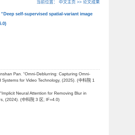
当前位置：
中文主页
>>
论文成果
“Deep self-supervised spatial-variant image
.0)
inshan Pan. “Omni-Deblurring: Capturing Omni-
nd Systems for Video Technology, (2025). (中科院 1
mplicit Neural Attention for Removing Blur in
rs, (2024). (中科院 3 区; IF=4.0)