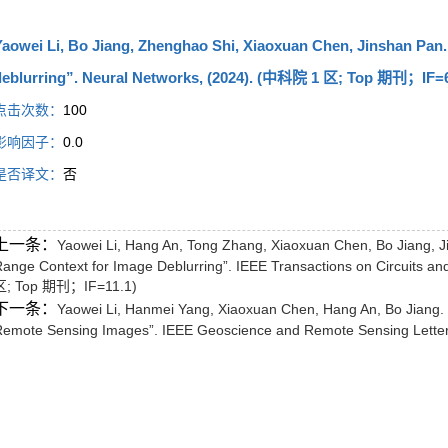
aowei Li, Bo Jiang, Zhenghao Shi, Xiaoxuan Chen, Jinshan Pan. 
deblurring”. Neural Networks, (2024). (中科院 1 区; Top 期刊；IF=6
点击次数：
100
影响因子：
0.0
是否译文：
否
上一条：
Yaowei Li, Hang An, Tong Zhang, Xiaoxuan Chen, Bo Jiang, J
ange Context for Image Deblurring”. IEEE Transactions on Circuits a
区; Top 期刊；IF=11.1)
下一条：
Yaowei Li, Hanmei Yang, Xiaoxuan Chen, Hang An, Bo Jiang. “I
emote Sensing Images”. IEEE Geoscience and Remote Sensing Lette