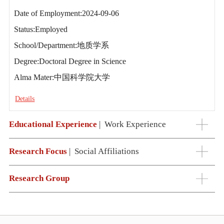
Date of Employment:2024-09-06
Status:Employed
School/Department:地质学系
Degree:Doctoral Degree in Science
Alma Mater:中国科学院大学
Details
Educational Experience
|
Work Experience
Research Focus
|
Social Affiliations
Research Group