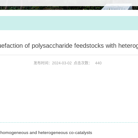
uefaction of polysaccharide feedstocks with hetero
发布时间：2024-03-02 点击次数：
440
ng homogeneous and heterogeneous co-catalysts