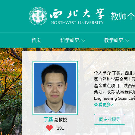
首页
科学研究
教学研究
个人简介 丁鑫，西北大
家自然科学基金面上项
基金重点项目、陕西
余项。长期从事绿色氢能开发
Engineering Sc
查看更多>
丁鑫
同专业硕导
副教授
191