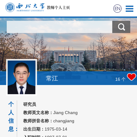
首页
科学研究
教学研究
获奖信息
常江
16
个
招生信息
个
研究员
学生信息
人
教师英文名称：
Jiang Chang
信
教师拼音名称：
changjiang
我的相册
息：
出生日期：
1975-03-14