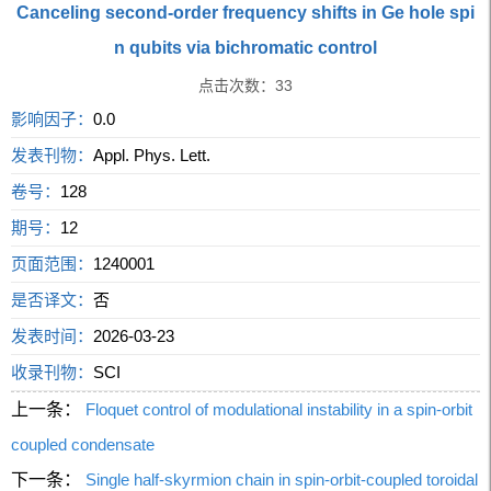
Canceling second-order frequency shifts in Ge hole spi
n qubits via bichromatic control
点击次数：
33
影响因子：
0.0
发表刊物：
Appl. Phys. Lett.
卷号：
128
期号：
12
页面范围：
1240001
是否译文：
否
发表时间：
2026-03-23
收录刊物：
SCI
上一条：
Floquet control of modulational instability in a spin-orbit
coupled condensate
下一条：
Single half-skyrmion chain in spin-orbit-coupled toroidal