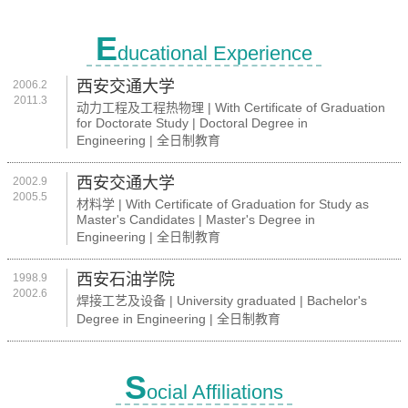
E
ducational Experience
西安交通大学
2006.2
2011.3
动力工程及工程热物理 | With Certificate of Graduation
for Doctorate Study | Doctoral Degree in
Engineering | 全日制教育
西安交通大学
2002.9
2005.5
材料学 | With Certificate of Graduation for Study as
Master's Candidates | Master's Degree in
Engineering | 全日制教育
西安石油学院
1998.9
2002.6
焊接工艺及设备 | University graduated | Bachelor's
Degree in Engineering | 全日制教育
S
ocial Affiliations