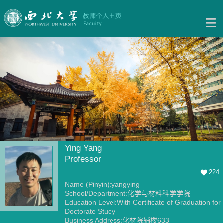
Ying Yang
Professor
224
Name (Pinyin):yangying
School/Department:化学与材料科学学院
Education Level:With Certificate of Graduation for
Doctorate Study
Business Address:化材院辅楼633