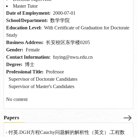
Master Tutor
Date of Employment:
2000-07-01
School/Department:
数学学院
Education Level:
With Certificate of Graduation for Doctorate
Study
Business Address:
长安校区东学楼0205
Gender:
Female
Contact Information:
fuying@nwu.edu.cn
Degree:
博士
Professional Title:
Professor
Supervisor of Doctorate Candidates
Supervisor of Master's Candidates
No content
Papers
付英.DGH方程Cauchy问题解的解析性（英文）.工程数