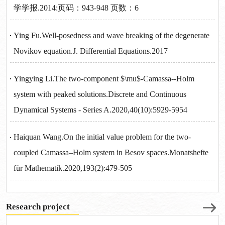
学学报.2014:页码：943-948 页数：6
Ying Fu.Well-posedness and wave breaking of the degenerate
Novikov equation.J. Differential Equations.2017
Yingying Li.The two-component $\mu$-Camassa--Holm
system with peaked solutions.Discrete and Continuous
Dynamical Systems - Series A.2020,40(10):5929-5954
Haiquan Wang.On the initial value problem for the two-
coupled Camassa–Holm system in Besov spaces.Monatshefte
für Mathematik.2020,193(2):479-505
Research project