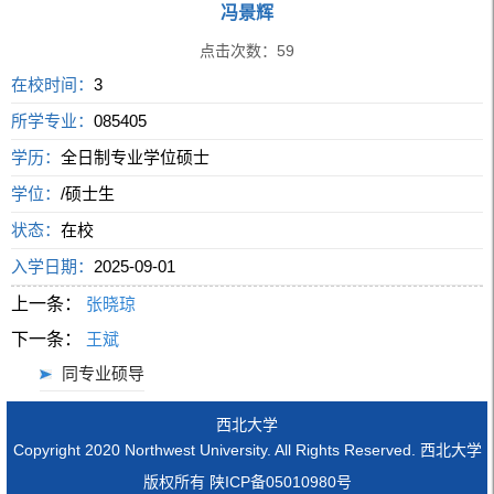
冯景辉
点击次数：
59
在校时间：
3
所学专业：
085405
学历：
全日制专业学位硕士
学位：
/硕士生
状态：
在校
入学日期：
2025-09-01
上一条：
张晓琼
下一条：
王斌
同专业硕导
西北大学
Copyright 2020 Northwest University. All Rights Reserved. 西北大学
版权所有 陕ICP备05010980号