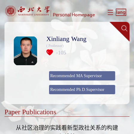
Xinliang Wang
( Professor)
105
+
Recommended MA Supervisor
Recommended Ph.D.Supervisor
Paper Publications
从社区治理的实践看新型政社关系的构建