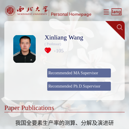
Xinliang Wang
( Professor)
105
+
Recommended MA Supervisor
Recommended Ph.D.Supervisor
Paper Publications
我国全要素生产率的测算、分解及演进研