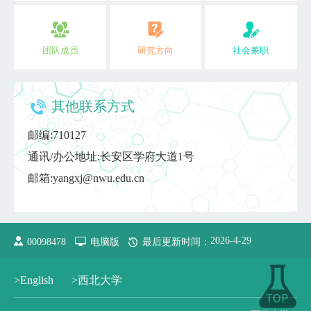
团队成员
研究方向
社会兼职
其他联系方式
邮编:
710127
通讯/办公地址:
长安区学府大道1号
邮箱:
yangxj@nwu.edu.cn
2026
-
4
-
29
00098478
电脑版
最后更新时间：
>English
>西北大学