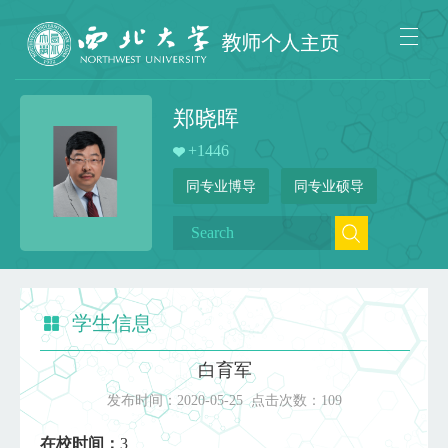
郑晓晖
+
1446
同专业博导
同专业硕导
学生信息
白育军
发布时间：
2020-05-25
点击次数：
109
在校时间：
3